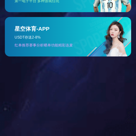
工控机系列
九游体育(中国)官方网
IPC series
Jaw and chuck